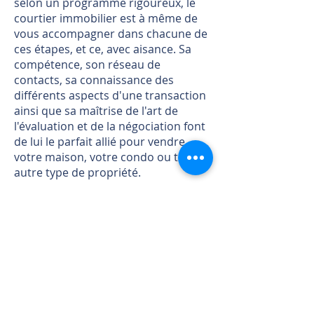
selon un programme rigoureux, le
courtier immobilier est à même de
vous accompagner dans chacune de
ces étapes, et ce, avec aisance. Sa
compétence, son réseau de
contacts, sa connaissance des
différents aspects d'une transaction
ainsi que sa maîtrise de l'art de
l'évaluation et de la négociation font
de lui le parfait allié pour vendre
votre maison, votre condo ou tout
autre type de propriété.
Selon une étude récente de l'OACIQ,
c'est la perception de l'économie
d'argent, l'impression qu'une
propriété se vend par elle-même et
la confiance d'avoir les compétences
requises qui motivent avant tout les
propriétaires à vendre par eux-
mêmes. Par contre, le vendeur